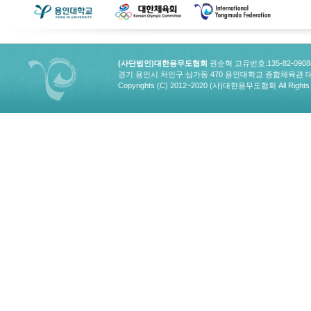
(사단법인)대한용무도협회
권순혁 고유번호:135-82-090
경기 용인시 처인구 삼가동 470 용인대학교 종합체육관 대한용무도협회
Copyrights (C) 2012~2020 (사)대한용무도협회 All Rights 