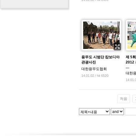
용무도 시범단 캄보디아
제 5
관광사진
201
…
대한용무도협회
대한
14.01.02 / hit 6520
14.01.0
처음