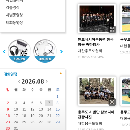
인도네시아부통령 한국
용무도
방문 축하행사
대한
대한용무도협회
13.02.0
13.02.25 / hit 6424
2026.08
일
월
화
수
목
금
토
1
2
3
4
5
6
7
8
9
10
11
12
13
14
15
용무도 시범단 캄보디아
용무도
16
17
18
19
20
21
22
관광사진
대한
23
24
25
26
27
28
29
대한용무도협회
13.02.0
30
31
14.01.02 / hit 6459