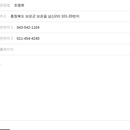
관장명
조명희
주소
충청북도 보은군 보은읍 삼산2리 101-20번지
연락처 1
043-542-1104
연락처 2
011-454-4240
홈페이지
.