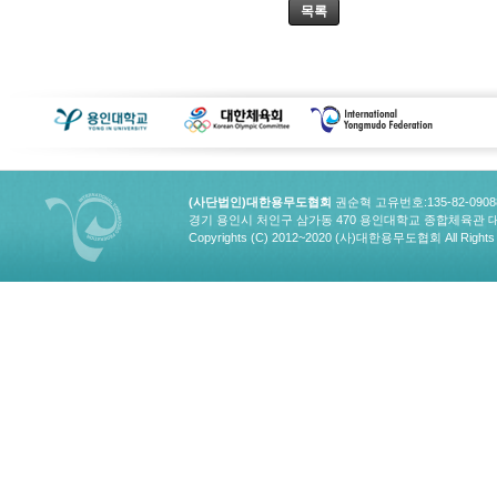
목록
(사단법인)대한용무도협회
권순혁 고유번호:135-82-090
경기 용인시 처인구 삼가동 470 용인대학교 종합체육관 대한용무도협회
Copyrights (C) 2012~2020 (사)대한용무도협회 All Rights 