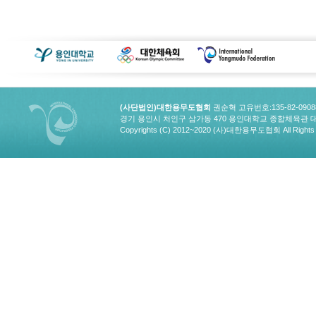
(사단법인)대한용무도협회
권순혁 고유번호:135-82-090
경기 용인시 처인구 삼가동 470 용인대학교 종합체육관 대한용무도협회
Copyrights (C) 2012~2020 (사)대한용무도협회 All Rights 