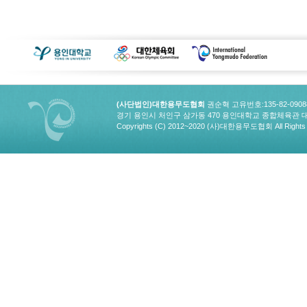
(사단법인)대한용무도협회
권순혁 고유번호:135-82-090
경기 용인시 처인구 삼가동 470 용인대학교 종합체육관 대한용무도협회
Copyrights (C) 2012~2020 (사)대한용무도협회 All Rights 