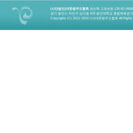
(사단법인)대한용무도협회
권순혁 고유번호:135-82-090
경기 용인시 처인구 삼가동 470 용인대학교 종합체육관 대한용무도협회
Copyrights (C) 2012~2020 (사)대한용무도협회 All Rights 