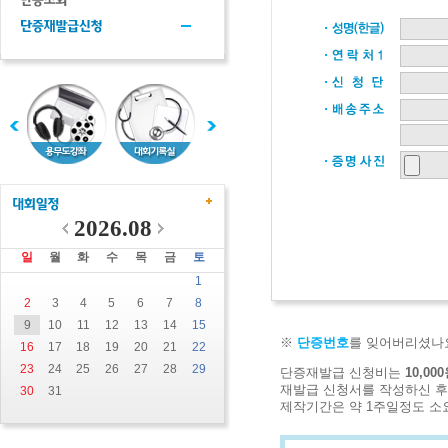
2026.08
일
월
화
수
목
금
토
1
2
3
4
5
6
7
8
9
10
11
12
13
14
15
※
단증번호
를 잊어버리셨나
16
17
18
19
20
21
22
23
24
25
26
27
28
29
단증재발급 신청비는
10,00
재발급 신청서를 작성하신 후
30
31
제작기간은 약 1주일정도 소