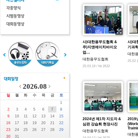
사)대한용무도협회 &
사)대
주)지앤에이치바이오
기과학
업…
대한
대한용무도협회
25.02.1
25.03.18 / hit 2632
2026.08
일
월
화
수
목
금
토
1
2
3
4
5
6
7
8
9
10
11
12
13
14
15
2024년 제1차 지도자 &
201
16
17
18
19
20
21
22
(Worl
심판 강습회 현장사진
Train
23
24
25
26
27
28
29
대한용무도협회
대한
30
31
24.04.12 / hit 3575