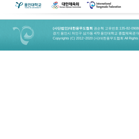
(사단법인)대한용무도협회
권순혁 고유번호:135-82-090
경기 용인시 처인구 삼가동 470 용인대학교 종합체육관 대한용무도협회
Copyrights (C) 2012~2020 (사)대한용무도협회 All Rights 