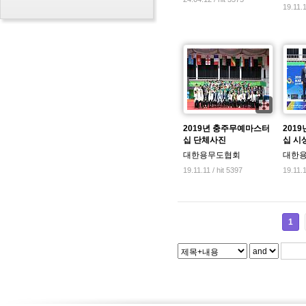
19.11.1
2019년 충주무예마스터
201
십 단체사진
십 시
대한용무도협회
대한
19.11.11 / hit 5397
19.11.1
1