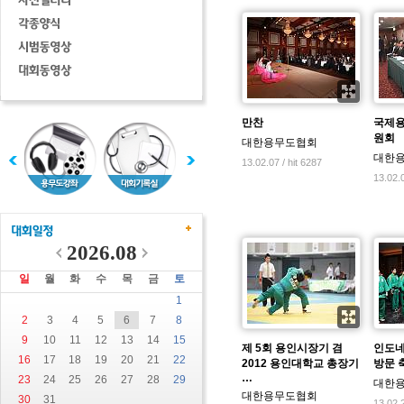
만찬
국제용
원회
대한용무도협회
대한
13.02.07 / hit 6287
13.02.0
2026.08
일
월
화
수
목
금
토
1
2
3
4
5
6
7
8
9
10
11
12
13
14
15
제 5회 용인시장기 겸
인도네
16
17
18
19
20
21
22
2012 용인대학교 총장기
방문 
…
23
24
25
26
27
28
29
대한
대한용무도협회
30
31
13.02.2