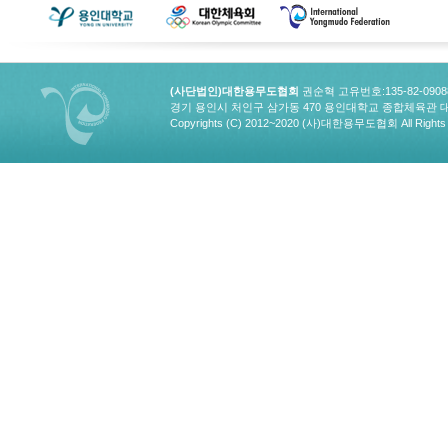
(사단법인)대한용무도협회
권순혁 고유번호:135-82-090
경기 용인시 처인구 삼가동 470 용인대학교 종합체육관 대한용무도협회
Copyrights (C) 2012~2020 (사)대한용무도협회 All Rights 