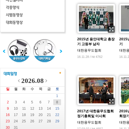
2015년 용인대학교 총장
201
기 고등부 남자
기
대한용무도협회
대한
16.11.28 / hit 4762
16.11.2
2026.08
일
월
화
수
목
금
토
1
2
3
4
5
6
7
8
9
10
11
12
13
14
15
2017년 대한용무도협회
201
16
17
18
19
20
21
22
정기총회및 이사회
회장기
23
24
25
26
27
28
29
대한용무도협회
대한
30
31
17.03.02 / hit 4657
16.11.2