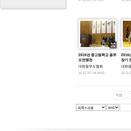
2016년 중고등학교 용무
201
도연맹전
장기 
대한용무도협회
대한
16.11.30 / hit 4600
16.11.2
처음