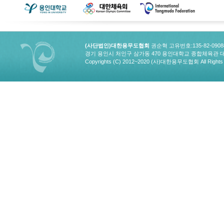
(사단법인)대한용무도협회
권순혁 고유번호:135-82-090
경기 용인시 처인구 삼가동 470 용인대학교 종합체육관 대한용무도협회
Copyrights (C) 2012~2020 (사)대한용무도협회 All Rights 