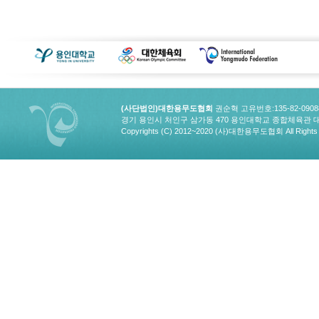
(사단법인)대한용무도협회
권순혁 고유번호:135-82-090
경기 용인시 처인구 삼가동 470 용인대학교 종합체육관 대한용무도협회
Copyrights (C) 2012~2020 (사)대한용무도협회 All Rights 