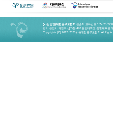
(사단법인)대한용무도협회
권순혁 고유번호:135-82-090
경기 용인시 처인구 삼가동 470 용인대학교 종합체육관 대한용무도협회
Copyrights (C) 2012~2020 (사)대한용무도협회 All Rights 