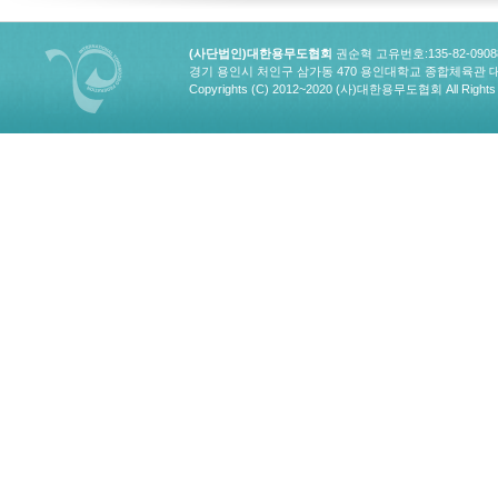
(사단법인)대한용무도협회
권순혁 고유번호:135-82-090
경기 용인시 처인구 삼가동 470 용인대학교 종합체육관 대한용무도협회
Copyrights (C) 2012~2020 (사)대한용무도협회 All Rights 