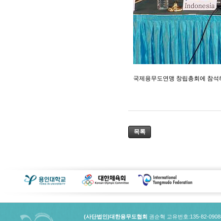
국제용무도연맹 창립총회에 참석해 
목록
(사단법인)대한용무도협회
권순혁 고유번호:135-82-090