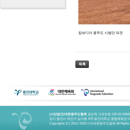
캄보디아 용무도 시범단 파견
목록
(사단법인)대한용무도협회
권순혁 고유번호:135-82-090
경기 용인시 처인구 삼가동 470 용인대학교 종합체육관 대한용무도협회
Copyrights (C) 2012~2020 (사)대한용무도협회 All Rights 