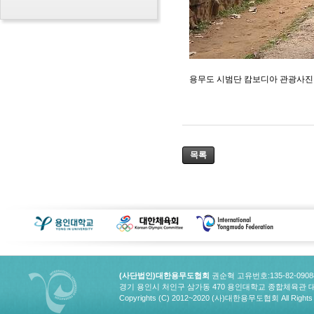
용무도 시범단 캄보디아 관광사진
목록
(사단법인)대한용무도협회
권순혁 고유번호:135-82-090
경기 용인시 처인구 삼가동 470 용인대학교 종합체육관 대한용무도협회
Copyrights (C) 2012~2020 (사)대한용무도협회 All Rights 