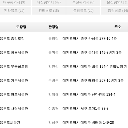
대구광역시 (9)
대전광역시 (42)
부산광역시 (6)
울산광역시 (1
전라북도 (25)
전라남도 (18)
충청북도 (25)
충청남도 (14)
도장명
관장명
주소
용무도 중앙도장
윤정혁
대전광역시 중구 산성동 277-16 4층
용무도 청룡체육관
윤귀동
대전광역시 중구 옥계동 149-8번지 3층
용무도 무궁화도장
김진성
대전광역시 대덕구 법동 194-4 원일빌딩 
용무도 가온체육관
문병곤
대전광역시 중구 태평동 257-16번지 3층
용무도 명도체육관
강덕규
대전광역시 대덕구 신탄진동 134-4
용무도 서림체육관
이종경
대전광역시 서구 도마1동 88-8
용무도체육관
김성구
대전광역시 대덕구 비래동 149-28