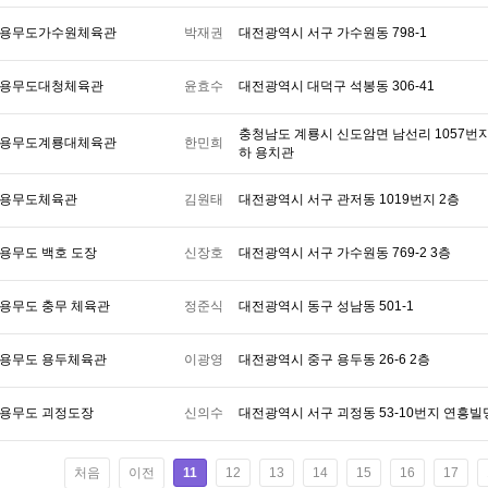
용무도가수원체육관
박재권
대전광역시 서구 가수원동 798-1
용무도대청체육관
윤효수
대전광역시 대덕구 석봉동 306-41
충청남도 계룡시 신도암면 남선리 1057번
용무도계룡대체육관
한민희
하 용치관
용무도체육관
김원태
대전광역시 서구 관저동 1019번지 2층
용무도 백호 도장
신장호
대전광역시 서구 가수원동 769-2 3층
용무도 충무 체육관
정준식
대전광역시 동구 성남동 501-1
용무도 용두체육관
이광영
대전광역시 중구 용두동 26-6 2층
용무도 괴정도장
신의수
대전광역시 서구 괴정동 53-10번지 연흥빌
처음
이전
11
12
13
14
15
16
17