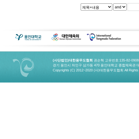
(사단법인)대한용무도협회
권순혁 고유번호:135-82-090
경기 용인시 처인구 삼가동 470 용인대학교 종합체육관 대한용무도협회
Copyrights (C) 2012~2020 (사)대한용무도협회 All Rights 