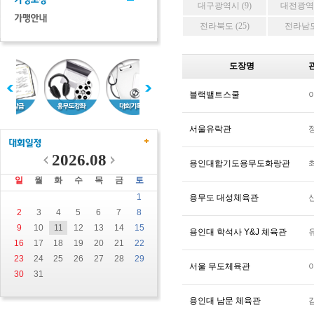
대구광역시 (9)
대전광역시
전라북도 (25)
전라남도 
도장명
블랙밸트스쿨
서울유락관
2026.08
용인대합기도용무도화랑관
일
월
화
수
목
금
토
1
용무도 대성체육관
2
3
4
5
6
7
8
9
10
11
12
13
14
15
용인대 학석사 Y&J 체육관
16
17
18
19
20
21
22
23
24
25
26
27
28
29
서울 무도체육관
30
31
용인대 남문 체육관