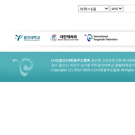
(사단법인)대한용무도협회
권순혁 고유번호:135-82-090
경기 용인시 처인구 삼가동 470 용인대학교 종합체육관 대한용무도협회
Copyrights (C) 2012~2020 (사)대한용무도협회 All Rights 