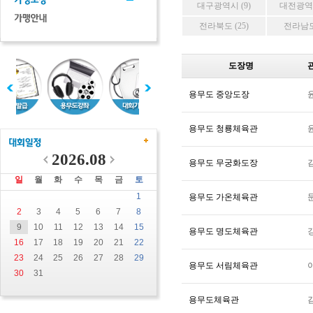
대구광역시 (9)
대전광역시
전라북도 (25)
전라남도 
도장명
용무도 중앙도장
용무도 청룡체육관
2026.08
용무도 무궁화도장
일
월
화
수
목
금
토
1
용무도 가온체육관
2
3
4
5
6
7
8
9
10
11
12
13
14
15
용무도 명도체육관
16
17
18
19
20
21
22
23
24
25
26
27
28
29
용무도 서림체육관
30
31
용무도체육관