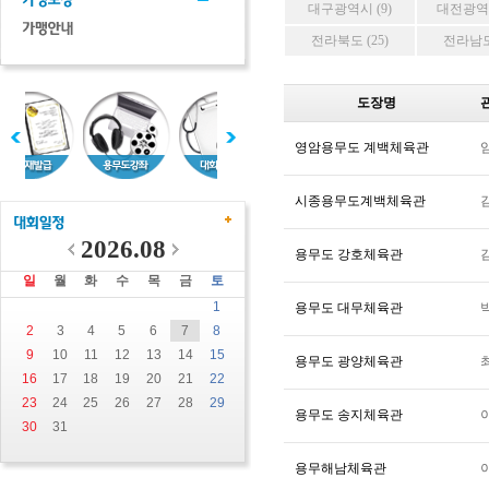
대구광역시 (9)
대전광역시
전라북도 (25)
전라남도 
도장명
영암용무도 계백체육관
시종용무도계백체육관
2026.08
용무도 강호체육관
일
월
화
수
목
금
토
1
용무도 대무체육관
2
3
4
5
6
7
8
9
10
11
12
13
14
15
용무도 광양체육관
16
17
18
19
20
21
22
23
24
25
26
27
28
29
용무도 송지체육관
30
31
용무해남체육관