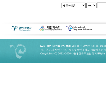
(사단법인)대한용무도협회
권순혁 고유번호:135-82-090
경기 용인시 처인구 삼가동 470 용인대학교 종합체육관 대한용무도협회
Copyrights (C) 2012~2020 (사)대한용무도협회 All Rights 