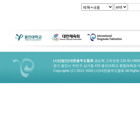
(사단법인)대한용무도협회
권순혁 고유번호:135-82-090
경기 용인시 처인구 삼가동 470 용인대학교 종합체육관 대한용무도협회
Copyrights (C) 2012~2020 (사)대한용무도협회 All Rights 