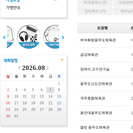
대구광역시 (9)
대전광역시
전라북도 (25)
전라남도 
도장명
부여화랑용무도체육관
금강체육관
2026.08
장재이 교수연구실
일
월
화
수
목
금
토
1
용무도신도안체육관
2
3
4
5
6
7
8
9
10
11
12
13
14
15
국무종합체육관
16
17
18
19
20
21
22
23
24
25
26
27
28
29
용인대용무도체육관
30
31
열린 용무도체육관