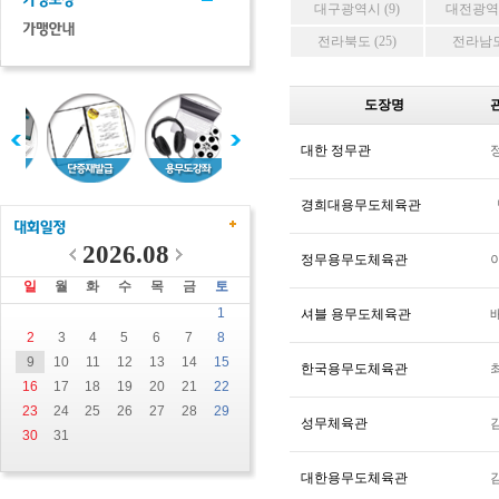
대구광역시 (9)
대전광역시
전라북도 (25)
전라남도 
도장명
대한 정무관
경희대용무도체육관
2026.08
정무용무도체육관
일
월
화
수
목
금
토
1
셔블 용무도체육관
2
3
4
5
6
7
8
9
10
11
12
13
14
15
한국용무도체육관
16
17
18
19
20
21
22
23
24
25
26
27
28
29
성무체육관
30
31
대한용무도체육관