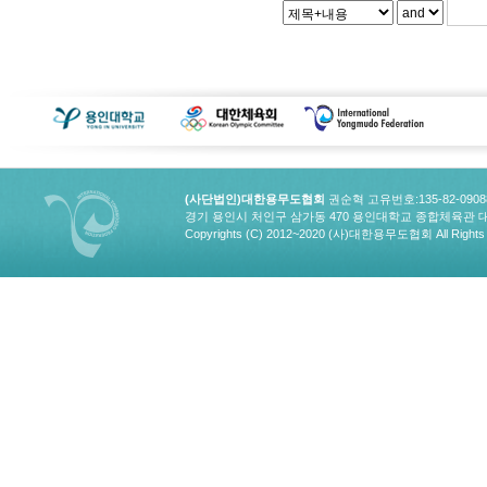
(사단법인)대한용무도협회
권순혁 고유번호:135-82-090
경기 용인시 처인구 삼가동 470 용인대학교 종합체육관 대한용무도협회
Copyrights (C) 2012~2020 (사)대한용무도협회 All Rights 