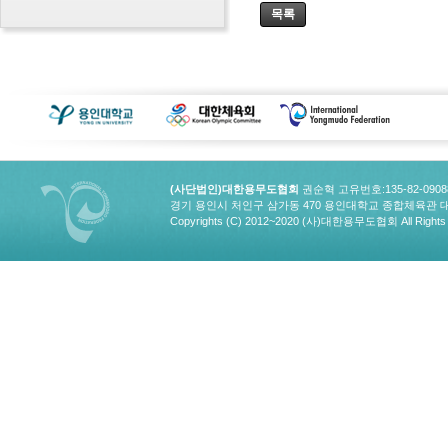
목록
(사단법인)대한용무도협회
권순혁 고유번호:135-82-090
경기 용인시 처인구 삼가동 470 용인대학교 종합체육관 대한용무도협회
Copyrights (C) 2012~2020 (사)대한용무도협회 All Rights 