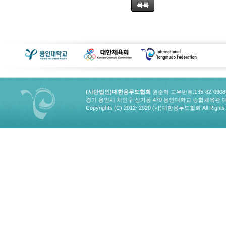
목록
(사단법인)대한용무도협회
권순혁 고유번호:135-82-090
경기 용인시 처인구 삼가동 470 용인대학교 종합체육관 대한용무도협회
Copyrights (C) 2012~2020 (사)대한용무도협회 All Rights 