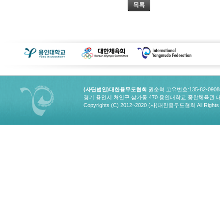
목록
(사단법인)대한용무도협회
권순혁 고유번호:135-82-090
경기 용인시 처인구 삼가동 470 용인대학교 종합체육관 대한용무도협회
Copyrights (C) 2012~2020 (사)대한용무도협회 All Rights 