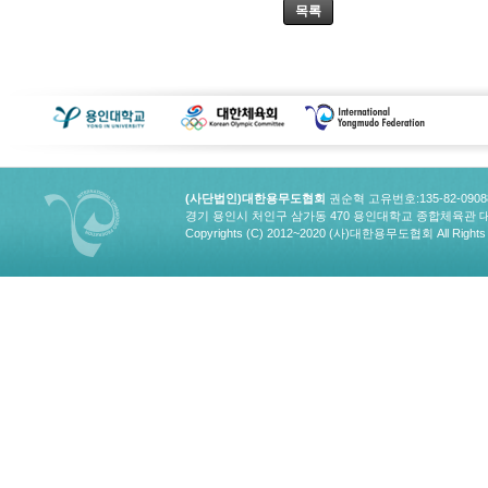
목록
(사단법인)대한용무도협회
권순혁 고유번호:135-82-090
경기 용인시 처인구 삼가동 470 용인대학교 종합체육관 대한용무도협회
Copyrights (C) 2012~2020 (사)대한용무도협회 All Rights 