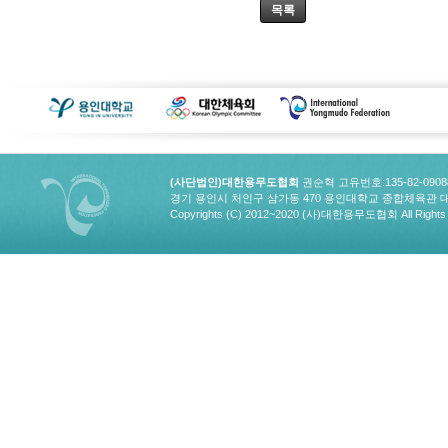
목록
(사단법인)대한용무도협회
권순혁 고유번호:135-82-090
경기 용인시 처인구 삼가동 470 용인대학교 종합체육관 대한용무도협회
Copyrights (C) 2012~2020 (사)대한용무도협회 All Rights 