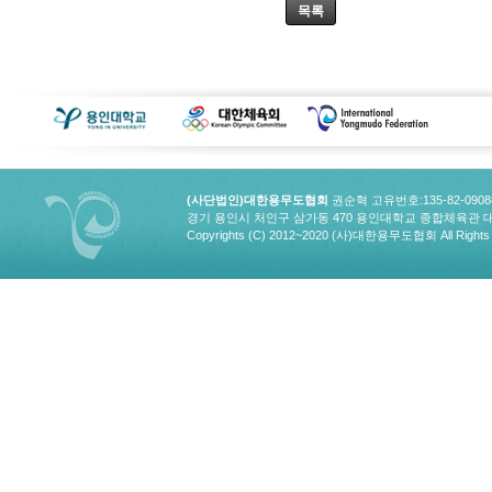
목록
(사단법인)대한용무도협회
권순혁 고유번호:135-82-090
경기 용인시 처인구 삼가동 470 용인대학교 종합체육관 대한용무도협회
Copyrights (C) 2012~2020 (사)대한용무도협회 All Rights 