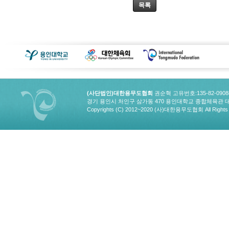
목록
(사단법인)대한용무도협회
권순혁 고유번호:135-82-090
경기 용인시 처인구 삼가동 470 용인대학교 종합체육관 대한용무도협회
Copyrights (C) 2012~2020 (사)대한용무도협회 All Rights 