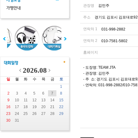
관장명
김민주
주소
경기도 김포시 김포대로926
연락처 1
031-998-2882
연락처 2
010-7581-5802
홈페이지
- 도장명: TEAM JTA
2026.08
- 관장명: 김민주
일
월
화
수
목
금
토
- 주 소: 경기도 김포시 김포대로92
- 연락처: 031-998-2882/010-758
1
2
3
4
5
6
7
8
9
10
11
12
13
14
15
16
17
18
19
20
21
22
23
24
25
26
27
28
29
30
31