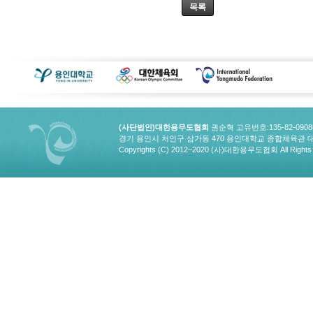
목록
(사단법인)대한용무도협회
권순혁 고유번호:135-82-090
경기 용인시 처인구 삼가동 470 용인대학교 종합체육관 대한용무도협회
Copyrights (C) 2012~2020 (사)대한용무도협회 All Rights 