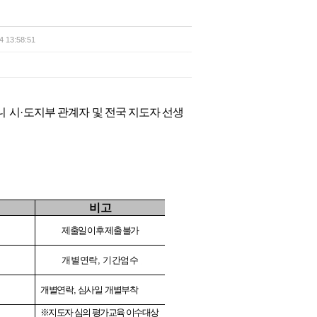
4 13:58:51
니
시
·
도지부 관계자 및 전국 지도자 선생
비고
제출일 이후 제출 불가
개별연락
,
기간엄수
개별연락
,
심사일 개별부착
※
지도자 심의 평가교육 이수대상