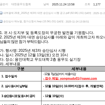
글쓴이
대한용무도협회
날짜
조회
2025.11.24 13:58
1,177
내부결재 26호_2025년 제3차 대면 승단심사 시행 공고.pdf (82.6K) (41)
DATE : 2025-11-2
승단심사 매뉴얼, 참가신청서.hwp (15.5K) (51)
DATE : 2025-11-24 13:58:51
1.
귀 시
·
도지부 및 등록도장의 무궁한 발전을 기원합니다
.
2. 2025
년 제
3
차 대면 승단심사를 아래와 같이 개최하고자 하오
님들의 많은 참가 부탁드립니다
.
가
.
행사명
: 2025
년 제
3
차 승단심사 시행
나
.
일시
: 2025
년
12
월
13
일
(
토
)
오전
10
시
다
.
장소
:
용인대학교 무도대학
2
층 용무도 실기장
라
.
세부내용
구분
세부내용
- 12
월
7
일
(
일
)
까지 제출마감
1.
접수일자
-
접수 메일
: yongmudo01@naver.com
2.
심사
응시비 납부일
- 12
월
10
일
(
수
) 16:00
까지
(
접수 후
,
개별연락
)
3.
승단응시표 및 응시비 공지
- 12
월
10
일
(
수
)