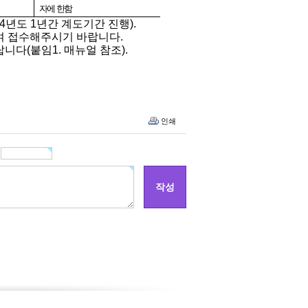
자에 한함
4
년도
1
년간 계도기간 진행
).
여 접수해주시기 바랍니다
.
랍니다
(
붙임
1.
매뉴얼 참조
).
인쇄