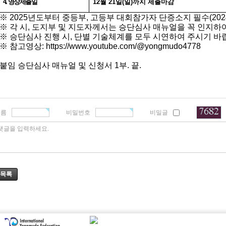
4.
영상제출일
12
월
21
일
(
일
)
까지 제출마감
※
2025
년도부터 중등부
,
고등부 대회참가자 단증소지 필수
(202
※
각 시
,
도지부 및 지도자께서는 승단심사 매뉴얼을 꼭 인지하
※
승단심사 진행 시
,
단별 기술체계를 모두 시연하여 주시기 바
※
참고영상
: https://www.youtube.com/@yongmudo4778
붙임 승단심사 매뉴얼 및 신청서
1
부
.
끝
.
이름
비밀번호
비밀글
댓글을 입력하세요.
목록