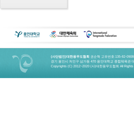
(사단법인)대한용무도협회
권순혁 고유번호:135-82-090
경기 용인시 처인구 삼가동 470 용인대학교 종합체육관 대한용무도협회
Copyrights (C) 2012~2020 (사)대한용무도협회 All Rights 