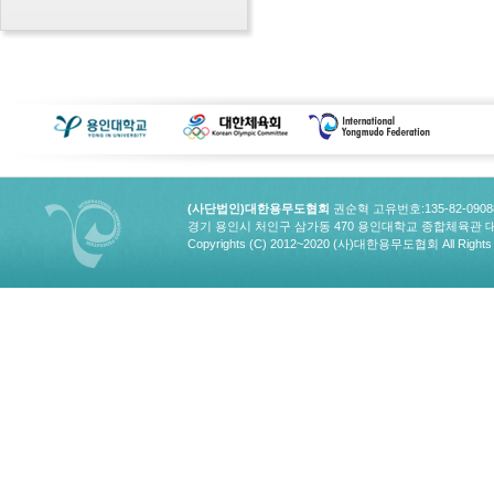
(사단법인)대한용무도협회
권순혁 고유번호:135-82-090
경기 용인시 처인구 삼가동 470 용인대학교 종합체육관 대한용무도협회
Copyrights (C) 2012~2020 (사)대한용무도협회 All Rights 