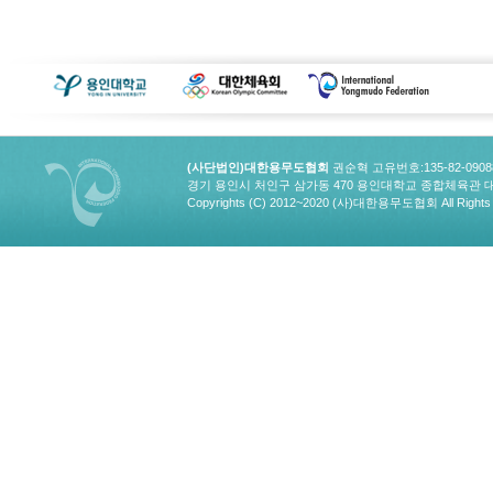
(사단법인)대한용무도협회
권순혁 고유번호:135-82-090
경기 용인시 처인구 삼가동 470 용인대학교 종합체육관 대한용무도협회
Copyrights (C) 2012~2020 (사)대한용무도협회 All Rights 