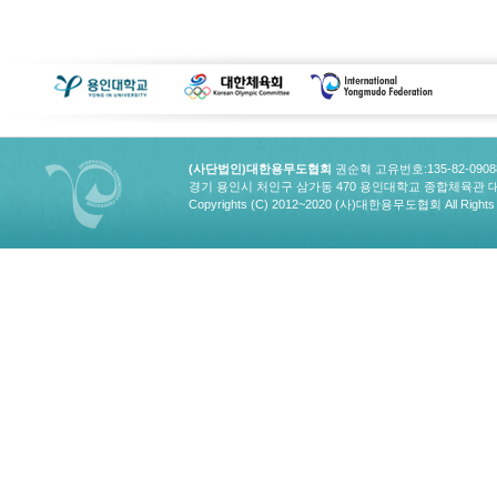
(사단법인)대한용무도협회
권순혁 고유번호:135-82-090
경기 용인시 처인구 삼가동 470 용인대학교 종합체육관 대한용무도협회
Copyrights (C) 2012~2020 (사)대한용무도협회 All Rights 